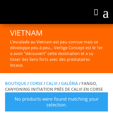
VIETNAM
L’escalade au Vietnam est peu connue mais se
développe peu à peu… Vertige Concept est le 1er
a avoir “découvert” cette destination et a su
tisser des liens forts avec des prestataires
locaux.
BOUTIQUE
/
CORSE
/
CALVI
/
GALÉRIA
/ FANGO,
CANYONING INITIATION PRÈS DE CALVI EN CORSE
No products were found matching your
selection.