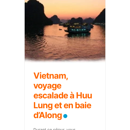
Vietnam,
voyage
escalade à Huu
Lung et en baie
d’Along
Durant ce séjour, vous