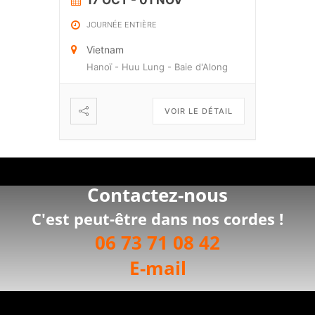
17 OCT
- 01 NOV
JOURNÉE ENTIÈRE
Vietnam
Hanoï - Huu Lung - Baie d'Along
VOIR LE DÉTAIL
Contactez-nous
C'est peut-être dans nos cordes !
06 73 71 08 42
E-mail