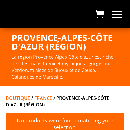
PROVENCE-ALPES-CÔTE
D'AZUR (RÉGION)
La région Provence-Alpes-Côte d’azur est riche
de sites majestueux et mythiques : gorges du
Verdon, falaises de Buoux et de Ceüse,
Calanques de Marseille…
BOUTIQUE
/
FRANCE
/ PROVENCE-ALPES-CÔTE
D'AZUR (RÉGION)
No products were found matching your
selection.