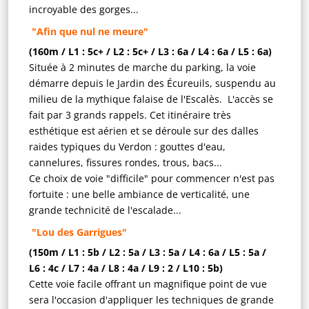
incroyable des gorges...
"Afin que nul ne meure"
(160m / L1 : 5c+ / L2 : 5c+ / L3 : 6a / L4 : 6a / L5 : 6a)
Située à 2 minutes de marche du parking, la voie
démarre depuis le Jardin des Écureuils, suspendu au
milieu de la mythique falaise de l'Escalès. L'accès se
fait par 3 grands rappels. Cet itinéraire très
esthétique est aérien et se déroule sur des dalles
raides typiques du Verdon : gouttes d'eau,
cannelures, fissures rondes, trous, bacs...
Ce choix de voie "difficile" pour commencer n'est pas
fortuite : une belle ambiance de verticalité, une
grande technicité de l'escalade...
"Lou des Garrigues"
(150m / L1 : 5b / L2 : 5a / L3 : 5a / L4 : 6a / L5 : 5a /
L6 : 4c / L7 : 4a / L8 : 4a / L9 : 2 / L10 : 5b)
Cette voie facile offrant un magnifique point de vue
sera l'occasion d'appliquer les techniques de grande