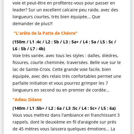
voie et peut-être en profiterez-vous pour passer en
leader? Sur un excellent calcaire peu raide, avec des
longueurs courtes, très bien équipée... Que
demander de plus?!
"L'arête de la Patte de Chèvre"
(150m / L1 :4c / L2 : 5b / L3 : 5a+ / L4 : 5a / L5 : 5c /
L6 : 5b / L7 : 4b)
Voie très variée, avec tous les styles : dalles, dièdres,
fissures, courte cheminée, traversées. Belle vue sur le
lac de Sainte-Croix. Cette grande voie facile, bien
équipée, avec des relais très confortables permet une
parfaite initiation et vous pourrez grimper les 7
longueurs en second ou en premier de cordée...
"Adieu Zidane
(140m / L1 :5b+ / L2 : 6a / L3 :5c / L4 : 5c+ / L5 : 6a)
Vous vous mettrez dans l'ambiance en franchissant 3
rappels, dont le deuxième en fil d’araignée sur près
de 45 mètres vous laissera quelques émotions... La