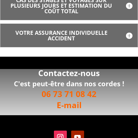
CAS DES STAGES ET VOYAGES SUR
PLUSIEURS JOURS ET ESTIMATION DU
COÛT TOTAL
VOTRE ASSURANCE INDIVIDUELLE
ACCIDENT
Contactez-nous
C'est peut-être dans nos cordes !
06 73 71 08 42
E-mail